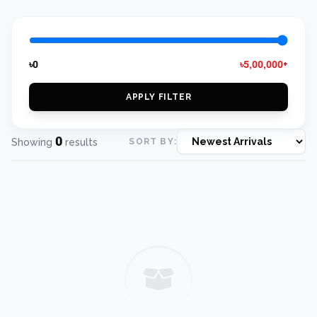
৳0
৳5,00,000+
APPLY FILTER
0
Showing
results
SORT BY: