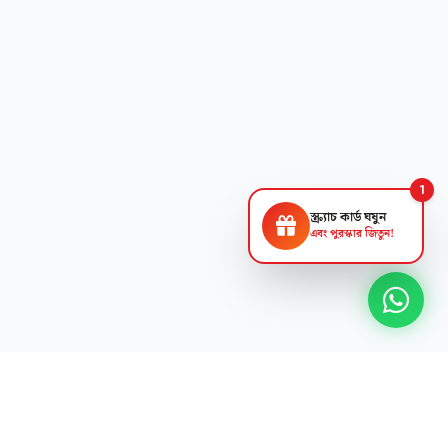
1
স্ক্র্যাচ কার্ড ঘষুন
এবং পুরস্কার জিতুন!