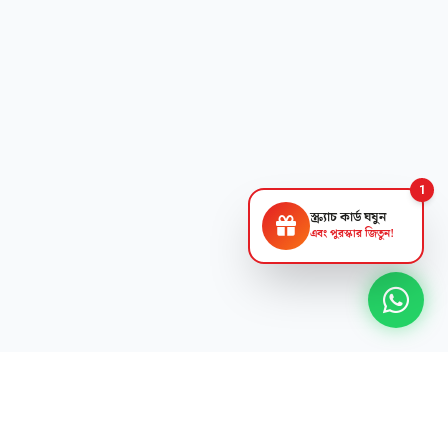
1
স্ক্র্যাচ কার্ড ঘষুন
এবং পুরস্কার জিতুন!