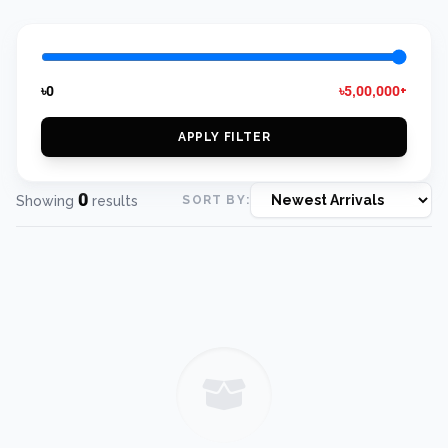
৳0
৳5,00,000+
APPLY FILTER
0
Showing
results
SORT BY: