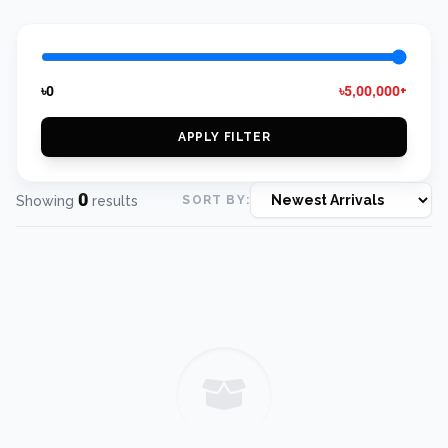
৳0
৳5,00,000+
APPLY FILTER
0
Showing
results
SORT BY: