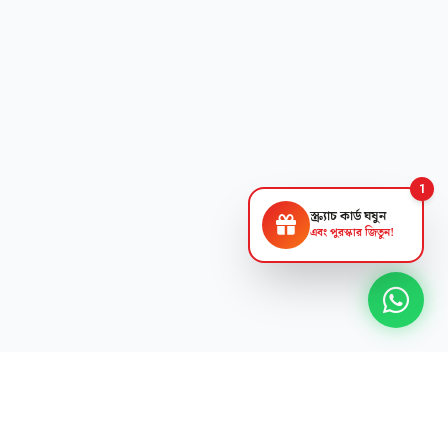
1
স্ক্র্যাচ কার্ড ঘষুন
এবং পুরস্কার জিতুন!