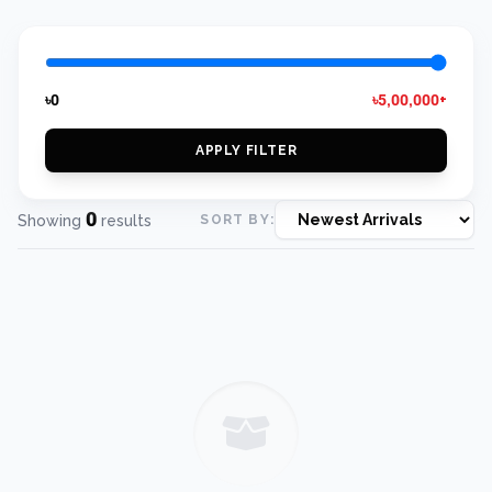
৳0
৳5,00,000+
APPLY FILTER
0
Showing
results
SORT BY: