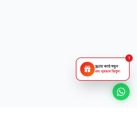
1
স্ক্র্যাচ কার্ড ঘষুন
এবং পুরস্কার জিতুন!