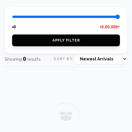
৳0
৳5,00,000+
APPLY FILTER
0
Showing
results
SORT BY: